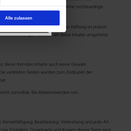
h Umständen zu forschen, die auf eine rechtswidrige
Alle zulassen
von unberührt. Eine diesbezügliche Haftung ist jedoch
Rechtsverletzungen werden wir diese Inhalte umgehend
 für diese fremden Inhalte auch keine Gewähr
. Die verlinkten Seiten wurden zum Zeitpunkt der
bar.
g nicht zumutbar. Bei Bekanntwerden von
Vervielfältigung, Bearbeitung, Verbreitung und jede Art
zw. Erstellers. Downloads und Kopien dieser Seite sind