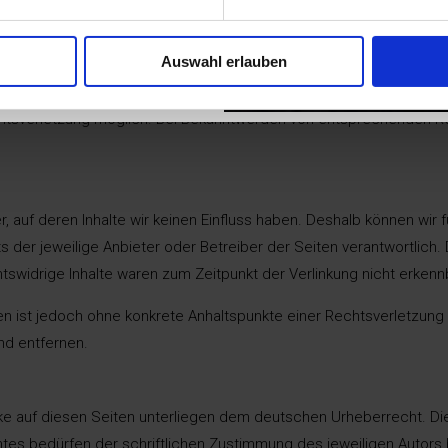
RMIN BUCHEN
e oder gespeicherte fremde Informationen zu überwachen oder nac
Auswahl erlauben
ng von Informationen nach den allgemeinen Gesetzen bleiben hier
echtsverletzung möglich. Bei Bekanntwerden von entsprechenden 
r, auf deren Inhalte wir keinen Einfluss haben. Deshalb können wir
ets der jeweilige Anbieter oder Betreiber der Seiten verantwortlich
swidrige Inhalte waren zum Zeitpunkt der Verlinkung nicht erkenn
iten ist jedoch ohne konkrete Anhaltspunkte einer Rechtsverletzun
nd entfernen.
rke auf diesen Seiten unterliegen dem deutschen Urheberrecht. Die 
es bedürfen der schriftlichen Zustimmung des jeweiligen Autors b