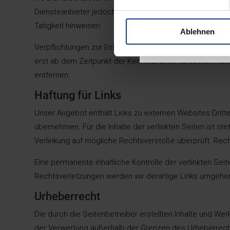
TE
Diensteanbieter jedoch nicht verpflichtet, übermittelt
Tätigkeit hinweisen.
Ablehnen
Verpflichtungen zur Entfernung oder Sperrung der Nutzu
erst ab dem Zeitpunkt der Kenntnis einer konkreten R
entfernen.
Haftung für Links
Unser Angebot enthält Links zu externen Websites Dritte
übernehmen. Für die Inhalte der verlinkten Seiten ist st
Verlinkung auf mögliche Rechtsverstöße überprüft. Recht
Eine permanente inhaltliche Kontrolle der verlinkten Se
Rechtsverletzungen werden wir derartige Links umgehe
Urheberrecht
Die durch die Seitenbetreiber erstellten Inhalte und We
der Verwertung außerhalb der Grenzen des Urheberrecht