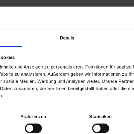
rsicherung
Details
GEZOGEN!
ünster, 69.594.409.8
Cookies
nhalte und Anzeigen zu personalisieren, Funktionen für soziale
Website zu analysieren. Außerdem geben wir Informationen zu I
r soziale Medien, Werbung und Analysen weiter. Unsere Partner
et uns jetzt
 Daten zusammen, die Sie ihnen bereitgestellt haben oder die s
ine-Streitbeilegung (OS) bereit:
https://ec.europa.eu/consumers/
n.
rthur-
ungsverfahren vor einer Verbraucherschlichtungsstelle teilzunehmen.
n-Str. 80
Präferenzen
Statistiken
gene Inhalte auf diesen Seiten nach den allgemeinen Gesetzen ver