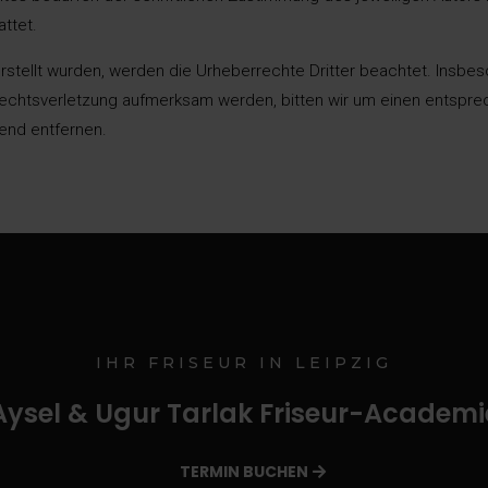
attet.
erstellt wurden, werden die Urheberrechte Dritter beachtet. Insbes
rechtsverletzung aufmerksam werden, bitten wir um einen entspr
end entfernen.
IHR FRISEUR IN LEIPZIG
Aysel & Ugur Tarlak Friseur-Academi
TERMIN BUCHEN