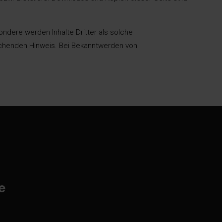
ondere werden Inhalte Dritter als solche
echenden Hinweis. Bei Bekanntwerden von
e