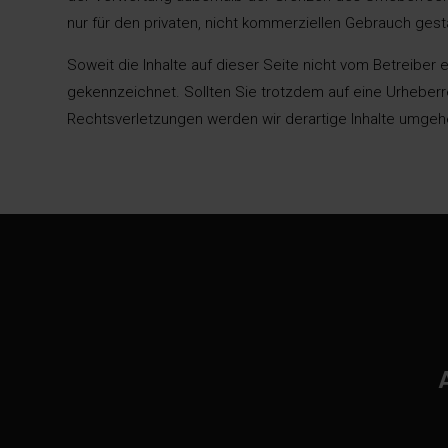
nur für den privaten, nicht kommerziellen Gebrauch gest
Soweit die Inhalte auf dieser Seite nicht vom Betreiber 
gekennzeichnet. Sollten Sie trotzdem auf eine Urheber
Rechtsverletzungen werden wir derartige Inhalte umgeh