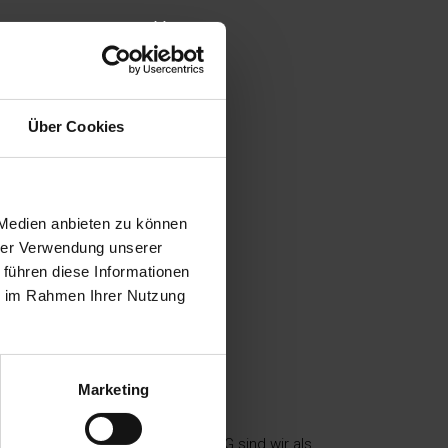
Close
this
module
Über Cookies
 Medien anbieten zu können
hrer Verwendung unserer
 führen diese Informationen
ie im Rahmen Ihrer Nutzung
odr
.
Marketing
antwortlich. Nach §§ 8 bis 10 TMG sind wir als