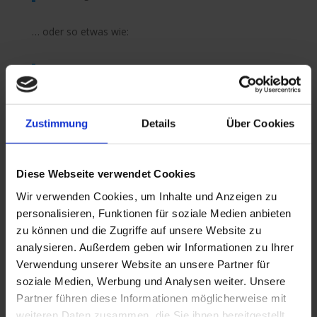
… oder so etwas wie:
Das Unternehmen XYZ wurde 1971 gegründet und
versorgt die Öffentlichkeit seither mit qualitativ
hochwertigen Produkten. An seinem Standort in
einer kleinen Großstadt beschäftigt der Betrieb
Zustimmung
Details
Über Cookies
über 2.000 Menschen und unterstützt die
Clos
Stadtbewohner in vielfacher Hinsicht.
this
modu
Diese Webseite verwendet Cookies
WIR SIND UMGEZOGEN!
Als neuer WordPress-Benutzer solltest du
dein
Wir verwenden Cookies, um Inhalte und Anzeigen zu
Ihr findet uns jetzt hier:
Dashboard
aufrufen, um diese Seite zu löschen und
personalisieren, Funktionen für soziale Medien anbieten
neue Seiten und Beiträge für deine Website erstellen.
zu können und die Zugriffe auf unsere Website zu
Arthur-Hoffmann-Str.
Viel Spaß!
analysieren. Außerdem geben wir Informationen zu Ihrer
Suchen
Verwendung unserer Website an unsere Partner für
80
soziale Medien, Werbung und Analysen weiter. Unsere
Partner führen diese Informationen möglicherweise mit
Neueste Beiträge
weiteren Daten zusammen, die Sie ihnen bereitgestellt