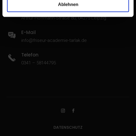
Ablehnen
Adresse
Arthur-Hoffmann-Straße 80, 04275 Leipzig
E-Mail
info@friseur-academie-tarlak.de
Telefon
0341 – 58144795
DATENSCHUTZ